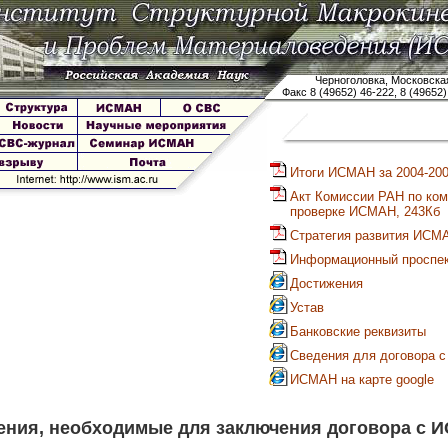
Черноголовка, Московская
Факс 8 (49652) 46-222, 8 (49652)
Итоги ИСМАН за 2004-2008
Акт Комиссии РАН по ко
проверке ИСМАН, 243Кб
Стратегия развития ИСМ
Информационный проспек
Достижения
Устав
Банковские реквизиты
Сведения для договора 
ИСМАН на карте google
ения, необходимые для заключения договора с 