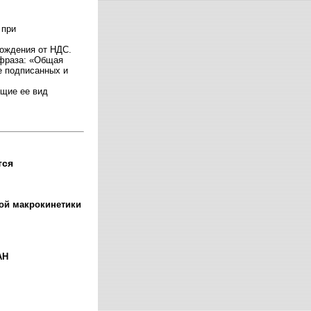
 при
бождения от НДС.
 фраза: «Общая
е подписанных и
ющие ее вид
тся
ной макрокинетики
АН