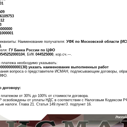
01
509
6109753
612
3
5000000
1000001
реквизиты: Наименование получателя:
УФК по Московской области (И
)
,
теля:
ГУ Банка России по ЦФО
0545252000104
, БИК
044525000
, кор.сч.---.
и платежа необходимо указывать:
00000000000130) указать наименование выполненных работ
вания вопроса о представителе ИСМАН, подписывающем договоры, обра
ПФО.
о договору:
 платежом от 30% до 100% от стоимости договора.
Р освобождены от уплаты НДС в соответствии с Налоговым Кодексом РФ
е налоги. Глава 21. Статья 149.пункт3. подпункт 16.