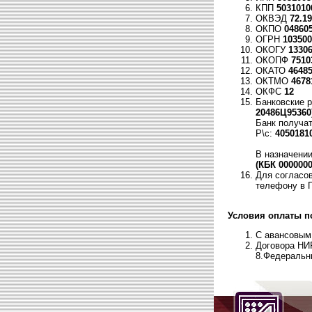
КПП
5031010
ОКВЭД
72.19
ОКПО
04860
ОГРН
103500
ОКОГУ
1330
ОКОПФ
7510
ОКАТО
4648
ОКТМО
4678
ОКФС
12
Банковские 
20486Ц95360
Банк получа
Р\с:
4050181
В назначени
(КБК 000000
Для согласо
телефону в 
Условия оплаты п
С авансовым
Договора НИ
8.Федеральны