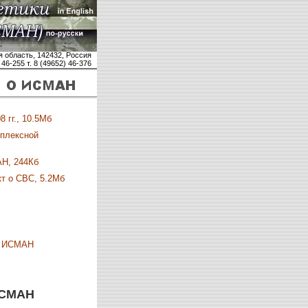
 область, 142432, Россия
 46-255 т. 8 (49652) 46-376
 гг., 10.5Мб
мплексной
АН, 244Кб
т о СВС, 5.2Мб
с ИСМАН
ИСМАН