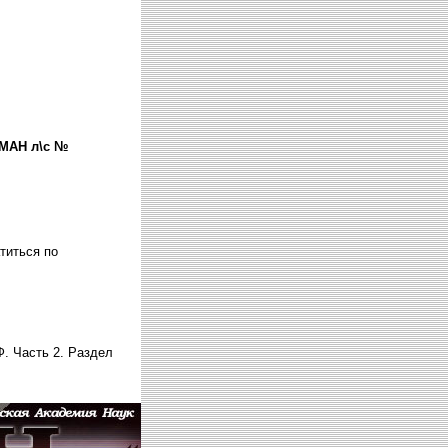
СМАН л\с №
титься по
. Часть 2. Раздел