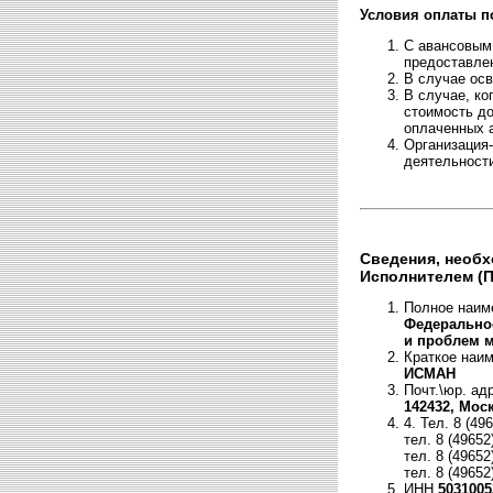
Условия оплаты п
С авансовым 
предоставлен
В случае осв
В случае, ко
стоимость до
оплаченных а
Организация
деятельност
Сведения, необх
Исполнителем (П
Полное наим
Федеральное
и проблем м
Краткое наим
ИСМАН
Почт.\юр. ад
142432, Мос
4. Тел. 8 (49
тел. 8 (49652
тел. 8 (49652
тел. 8 (49652
ИНН
5031005