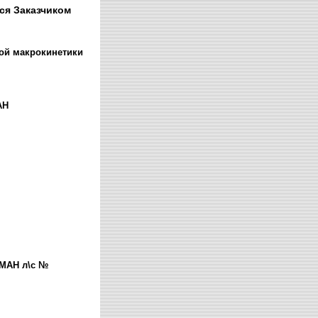
ся Заказчиком
ной макрокинетики
АН
СМАН л\с №