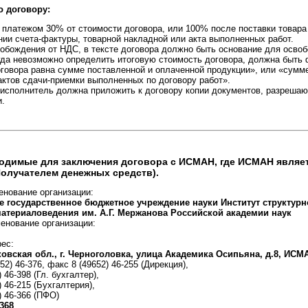
о договору:
платежом 30% от стоимости договора, или 100% после поставки товара
ии счета-фактуры, товарной накладной или акта выполненных работ.
обождения от НДС, в тексте договора должно быть основание для осво
гда невозможно определить итоговую стоимость договора, должна быть
говора равна сумме поставленной и оплаченной продукции», или «сумм
ктов сдачи-приемки выполненных по договору работ».
-исполнитель должна приложить к договору копии документов, разреша
и.
одимые для заключения договора с ИСМАН, где ИСМАН являе
олучателем денежных средств).
енование организации:
 государственное бюджетное учреждение науки Институт структур
атериаловедения им. А.Г. Мержанова Российской академии наук
енование организации:
рес:
ковская обл., г. Черноголовка, улица Академика Осипьяна, д.8, ИСМ
652) 46-376, факс 8 (49652) 46-255 (Дирекция),
) 46-398 (Гл. бухгалтер),
) 46-215 (Бухгалтерия),
) 46-366 (ПФО)
368