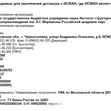
димые для заключения договора с ИСМАН, где ИСМАН являет
енование организации:
 государственное бюджетное учреждение науки Институт структур
атериаловедения им. А.Г. Мержанова Российской академии наук
енование организации:
рес:
ковская обл., г. Черноголовка, улица Академика Осипьяна, д.8, ИСМ
652) 46-376, факс 8 (49652) 46-255 (Дирекция),
) 46-398 (Гл. бухгалтер),
) 46-215 (Бухгалтерия),
) 46-366 (ПФО)
368
01
509
6109753
612
3
5000000
1000001
реквизиты: Наименование получателя:
УФК по Московской области (И
)
,
теля:
ГУ Банка России по ЦФО
0545252000104
, БИК
044525000
, кор.сч.---.