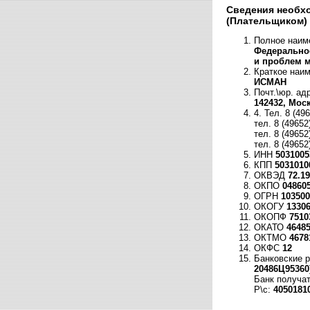
Сведения необхо
(Плательщиком)
Полное наим
Федеральное
и проблем м
Краткое наим
ИСМАН
Почт.\юр. ад
142432, Мос
4. Тел. 8 (49
тел. 8 (49652
тел. 8 (49652
тел. 8 (49652
ИНН
5031005
КПП
5031010
ОКВЭД
72.19
ОКПО
04860
ОГРН
103500
ОКОГУ
1330
ОКОПФ
7510
ОКАТО
4648
ОКТМО
4678
ОКФС
12
Банковские 
20486Ц95360
Банк получа
Р\с:
4050181