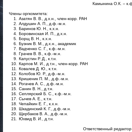
Камынина О.К. – к.
Члены оргкомитета:
Азатян В. В., д.х.н., член-корр. РАН
Алдушин А. П., д.ф.-м.н.
Баринов Ю. Н., к.х.н.
Боровинская И. П., д.х.н.
Борщ В. Н., к.х.н.
Бузник В. М., д.х.н., академик
Вадченко С. Г., к.ф.-м.н.
Грачев В. В., к.ф.-м.н.
Капустин Р. Д., к.т.н.
Карпов М. И., д.т.н., член-корр. РАН
Ковалев Д. Ю., к.т.н.
Колобов Ю. Р., д.ф.-м.н.
Кришеник П. М., д.ф.-м.н.
Рогачев А. С., д.ф.-м.н.
Санин В. Н., д.т.н.
Сеплярский Б. С., к.ф.-м.н.
Сычев А. Е., к.т.н.
Чепайкин Е. Г., к.х.н.
Шкадинский К. Г., д.ф.-м.н.
Щербаков В. А., д.ф.-м.н.
Юхвид В. И., д.т.н.
Ответственный редактор 