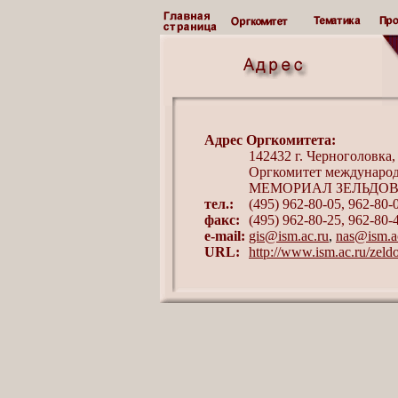
Адрес Оргкомитета:
142432 г. Черноголовка
Оргкомитет междунаро
МЕМОРИАЛ ЗЕЛЬДОВИ
тел.:
(495) 962-80-05, 962-80-
факс:
(495) 962-80-25, 962-80-
e-mail:
gis@ism.ac.ru
,
nas@ism.a
URL:
http://www.ism.ac.ru/zeldo