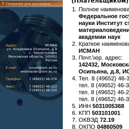
(Плательщиком)
Сведения для договоров
Полное наименова
Федеральное гос
науки Институт 
материаловедени
академии наук
Краткое наименов
Адрес:
ИСМАН
ул. Академика Осипьяна, д.8
ИСМАН
г. Черноголовка
Почт.\юр. адрес:
Московская область, 142432
Россия
142432, Московск
E-mail:
isman@ism.ac.ru
Осипьяна, д.8, 
webmaster@ism.ac.ru
Тел. 8 (49652) 46-
Телефон:
7 (49652) 46-376
тел. 8 (49652) 46-3
Факс:
7 (49652) 46-222
7 (49652) 46-255
тел. 8 (49652) 46-
тел. 8 (49652) 46-
ИНН
5031005368
КПП
503101001
ОКВЭД
72.19
ОКПО
04860509