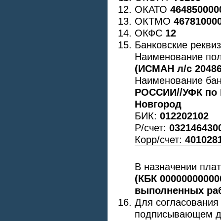
ОКАТО
464850000
ОКТМО
46781000
ОКФС
12
Банковские реквиз
Наименование по
(ИСМАН л/с 2048
Наименование бан
РОССИИ//УФК по 
Новгород
БИК:
012202102
Р/счет:
032146430
Корр/счет:
401028
В назначении пла
(КБК 00000000000
выполненных ра
Для согласования
подписывающем до