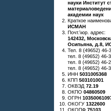
науки Институт 
материаловедени
академии наук
Краткое наименов
ИСМАН
Почт.\юр. адрес:
142432, Московск
Осипьяна, д.8, 
Тел. 8 (49652) 46-
тел. 8 (49652) 46-3
тел. 8 (49652) 46-
тел. 8 (49652) 46-
ИНН
5031005368
КПП
503101001
ОКВЭД
72.19
ОКПО
04860509
ОГРН
1035006109
ОКОГУ
1322600
ОКОПФ
75103