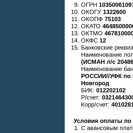
ОГРН
1035006109
ОКОГУ
1322600
ОКОПФ
75103
ОКАТО
464850000
ОКТМО
46781000
ОКФС
12
Банковские реквиз
Наименование по
(ИСМАН л/с 2048
Наименование бан
РОССИИ//УФК по 
Новгород
БИК:
012202102
Р/счет:
032146430
Корр/счет:
401028
Условия оплаты по 
С авансовым плат