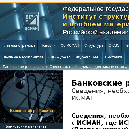
Федеральное государ
Институт структ
и проблем матери
Российской академии
Главная страница
Новости
Об ИСМАН
Структура
О СВС
Ре
Научные мероприятия
СВС-журнал
Журнал JAMT
Выставка
Банковские реквизиты
>
Сведения, необходимые для заключения ...
Банковские 
Сведения, необх
ИСМАН
Банковские реквизиты
Сведения, необ
с ИСМАН, где И
Банковские реквизиты