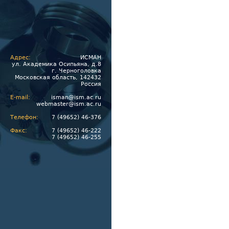
Адрес:
ИСМАН
ул. Академика Осипьяна, д.8
г. Черноголовка
Московская область, 142432
Россия
E-mail:
isman@ism.ac.ru
webmaster@ism.ac.ru
Телефон:
7 (49652) 46-376
Факс:
7 (49652) 46-222
7 (49652) 46-255