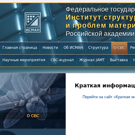
Федеральное государ
Институт структ
и проблем матери
Российской академии
Главная страница
Новости
Об ИСМАН
Структура
О СВС
Ре
Научные мероприятия
СВС-журнал
Журнал JAMT
Выставка
Краткая информац
Перейти на сайт «Краткая 
О СВС