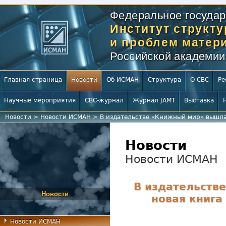
Федеральное государ
Институт структ
и проблем матери
Российской академии
Главная страница
Новости
Об ИСМАН
Структура
О СВС
Ре
Научные мероприятия
СВС-журнал
Журнал JAMT
Выставка
Новости
>
Новости ИСМАН
>
В издательстве «Книжный мир» вышла 
Новости
Новости ИСМАН
В издательств
Новости
новая книга
Новости ИСМАН