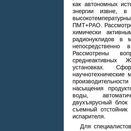
как автономных ист
энергии извне, в 
высокотемперату
ПМТ+РАО. Рассмотре
химически активн
радионуклидов в м
непосредственно 
Рассмотрены воп
среднеактивных 
установках. Сф
научнотехнические 
производительност
насыщения продукт
воды, автомати
двухъярусный блок 
съемный отстойник 
испарителя.
Для специалисто