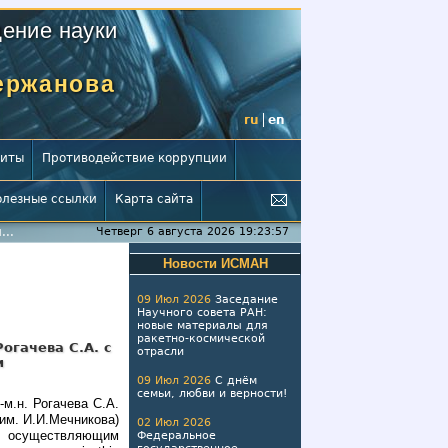
ение науки
Мержанова
ru
en
зиты
Противодействие коррупции
олезные ссылки
Карта сайта
...
Четверг 6 августа 2026 19:23:57
Новости ИСМАН
09 Июл 2026
Заседание
Научного совета РАН:
новые материалы для
ракетно-космической
огачева С.А. с
отрасли
и
09 Июл 2026
С днём
семьи, любви и верности!
м.н. Рогачева С.А.
им. И.И.Мечникова)
02 Июл 2026
осуществляющим
Федеральное