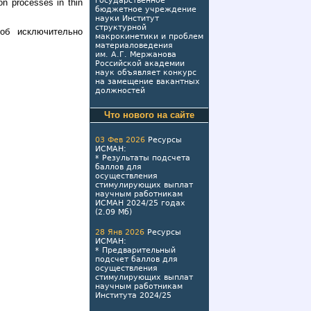
государственное
n processes in thin
бюджетное учреждение
науки Институт
структурной
об исключительно
макрокинетики и проблем
материаловедения
им. А.Г. Мержанова
Российской академии
наук объявляет конкурс
на замещение вакантных
должностей
Что нового на сайте
03 Фев 2026
Ресурсы
ИСМАН
:
*
Результаты подсчета
баллов для
осуществления
стимулирующих выплат
научным работникам
ИСМАН 2024/25 годах
(2.09 Мб)
28 Янв 2026
Ресурсы
ИСМАН
:
*
Предварительный
подсчет баллов для
осуществления
стимулирующих выплат
научным работникам
Института 2024/25