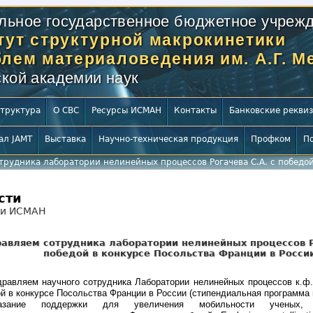
льное государственное бюджетное учрежд
тут структурной макрокинетики
блем материаловедения им. А.Г. 
кой академии наук
труктура
О СВС
Ресурсы ИСМАН
Контакты
Банковские рекви
ал JAMT
Выставка
Научно-техническая продукция
Профком
П
трудника лаборатории нелинейных процессов Рогачева С.А. с победой
сти
ти ИСМАН
авляем сотрудника лаборатории нелинейных процессов Р
победой в конкурсе Посольства Франции в Росси
равляем научного сотрудника Лаборатории нелинейных процессов к.ф.-
ой в конкурсе Посольства Франции в России (стипендиальная программа 
зание поддержки для увеличения мобильности ученых, 