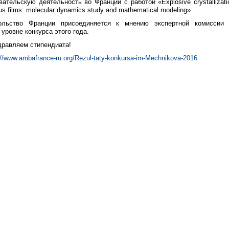
ательскую деятельность во Франции с работой «Explosive crystallizatio
s films: molecular dynamics study and mathematical modeling».
ольство Франции присоединяется к мнению экспертной комиссии 
уровне конкурса этого года.
дравляем стипендиата!
://www.ambafrance-ru.org/Rezul-taty-konkursa-im-Mechnikova-2016