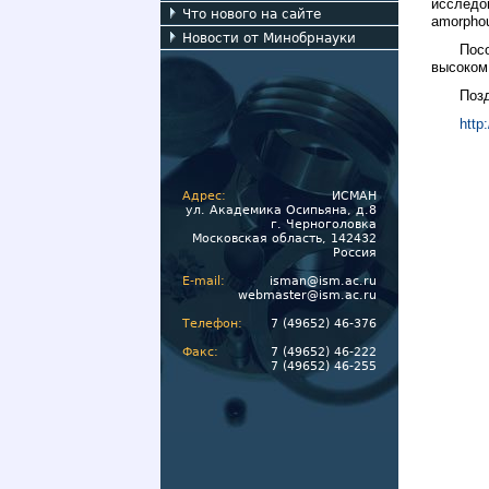
исследов
Что нового на сайте
amorphou
Новости от Минобрнауки
Пос
высоком 
Поз
http
Адрес:
ИСМАН
ул. Академика Осипьяна, д.8
г. Черноголовка
Московская область, 142432
Россия
E-mail:
isman@ism.ac.ru
webmaster@ism.ac.ru
Телефон:
7 (49652) 46-376
Факс:
7 (49652) 46-222
7 (49652) 46-255