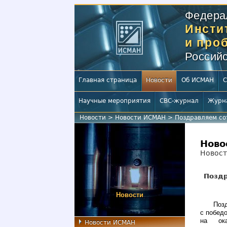
Федера
Инсти
и про
Российс
Главная страница
Новости
Об ИСМАН
С
Научные мероприятия
СВС-журнал
Журн
Новости
>
Новости ИСМАН
>
Поздравляем со
Ново
Новос
Поздр
Новости
Позд
с побед
на ока
Новости ИСМАН