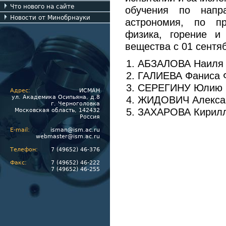
Что нового на сайте
обучения по напр
Новости от Минобрнауки
астрономия, по пр
физика, горение и
вещества с 01 сентяб
АБЗАЛОВА Наиля 
ГАЛИЕВА Фаниса 
СЕРЕГИНУ Юлию 
Адрес:
ИСМАН
ул. Академика Осипьяна, д.8
ЖИДОВИЧ Алексан
г. Черноголовка
ЗАХАРОВА Кирилл
Московская область, 142432
Россия
E-mail:
isman@ism.ac.ru
webmaster@ism.ac.ru
Телефон:
7 (49652) 46-376
Факс:
7 (49652) 46-222
7 (49652) 46-255