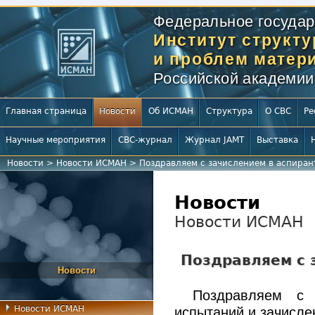
Федеральное государ
Институт структ
и проблем матери
Российской академии
Главная страница
Новости
Об ИСМАН
Структура
О СВС
Ре
Научные мероприятия
СВС-журнал
Журнал JAMT
Выставка
Новости
>
Новости ИСМАН
>
Поздравляем с зачислением в аспира
Новости
Новости ИСМАН
Поздравляем с 
Новости
Поздравляем с 
Новости ИСМАН
испытаний и зачисл