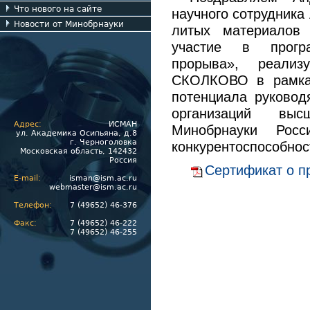
Что нового на сайте
научного сотрудника
Новости от Минобрнауки
литых материалов 
участие в програ
прорыва», реализ
СКОЛКОВО в рамках
потенциала руковод
организаций выс
Адрес:
ИСМАН
Минобрнауки Росс
ул. Академика Осипьяна, д.8
г. Черноголовка
конкурентоспособнос
Московская область, 142432
Россия
Сертификат о п
E-mail:
isman@ism.ac.ru
webmaster@ism.ac.ru
Телефон:
7 (49652) 46-376
Факс:
7 (49652) 46-222
7 (49652) 46-255