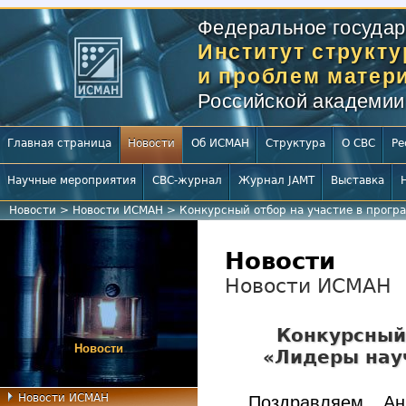
Федеральное государ
Институт структ
и проблем матери
Российской академии
Главная страница
Новости
Об ИСМАН
Структура
О СВС
Ре
Научные мероприятия
СВС-журнал
Журнал JAMT
Выставка
Новости
>
Новости ИСМАН
>
Конкурсный отбор на участие в прогр
Новости
Новости ИСМАН
Конкурсный 
Новости
«Лидеры нау
Новости ИСМАН
Поздравляем Ан