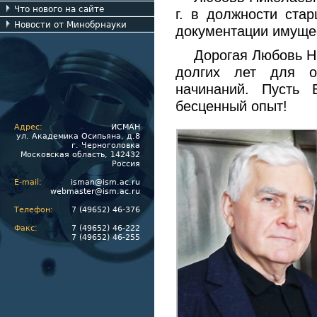
Что нового на сайте
г. в должности стар
Новости от Минобрнауки
документации имуще
Дорогая Любовь Н
долгих лет для о
начинаний. Пусть 
бесценный опыт!
Адрес:
ИСМАН
ул. Академика Осипьяна, д.8
г. Черноголовка
Московская область, 142432
Россия
E-mail:
isman@ism.ac.ru
webmaster@ism.ac.ru
Телефон:
7 (49652) 46-376
Факс:
7 (49652) 46-222
7 (49652) 46-255