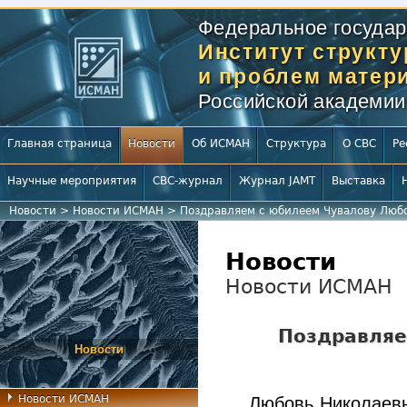
Федеральное государ
Институт структ
и проблем матери
Российской академии
Главная страница
Новости
Об ИСМАН
Структура
О СВС
Ре
Научные мероприятия
СВС-журнал
Журнал JAMT
Выставка
Новости
>
Новости ИСМАН
>
Поздравляем с юбилеем Чувалову Люб
Новости
Новости ИСМАН
Поздравляе
Новости
Новости ИСМАН
Любовь Николаевн