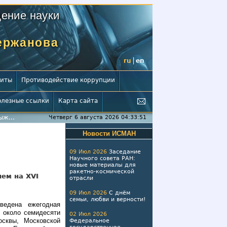
ение науки
Мержанова
ru
en
зиты
Противодействие коррупции
олезные ссылки
Карта сайта
ыж...
Четверг 6 августа 2026 04:33:52
Новости ИСМАН
09 Июл 2026
Заседание
Научного совета РАН:
новые материалы для
ракетно-космической
ем на XVI
отрасли
09 Июл 2026
С днём
семьи, любви и верности!
едена ежегодная
 около семидесяти
02 Июл 2026
сквы, Московской
Федеральное