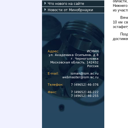
области
Что нового на сайте
Нижнего
Новости от Минобрнауки
из учас
Вяче
10 км с
эстафет
Поз
достиже
Адрес:
ИСМАН
ул. Академика Осипьяна, д.8
г. Черноголовка
Московская область, 142432
Россия
E-mail:
isman@ism.ac.ru
webmaster@ism.ac.ru
Телефон:
7 (49652) 46-376
Факс:
7 (49652) 46-222
7 (49652) 46-255