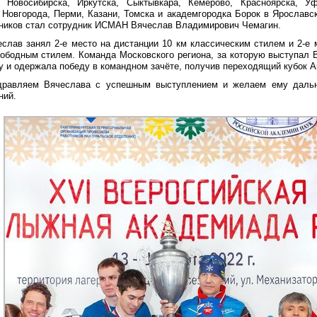
, Новосибирска, Иркутска, Сыктывкара, Кемерово, Красноярска, Уф
 Новгорода, Перми, Казани, Томска и академгородка Борок в Ярославс
тников стал сотрудник ИСМАН Вячеслав Владимирович Чемагин.
слав занял 2-е место на дистанции 10 км классическим стилем и 2-е 
вободным стилем. Команда Московского региона, за которую выступал 
у и одержала победу в командном зачёте, получив переходящий кубок 
дравляем Вячеслава с успешным выступлением и желаем ему даль
ний.