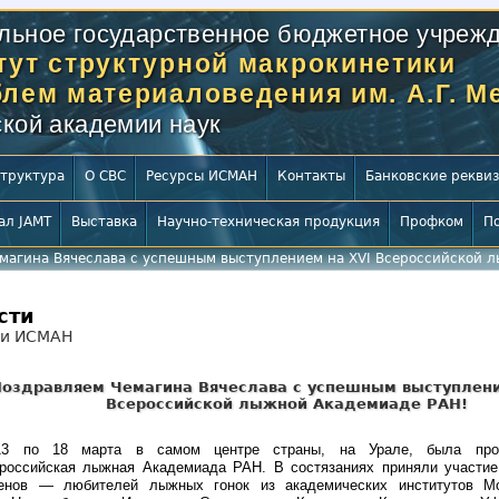
льное государственное бюджетное учрежд
тут структурной макрокинетики
блем материаловедения им. А.Г. 
кой академии наук
труктура
О СВС
Ресурсы ИСМАН
Контакты
Банковские рекви
ал JAMT
Выставка
Научно-техническая продукция
Профком
П
магина Вячеслава с успешным выступлением на XVI Всероссийской л
сти
ти ИСМАН
оздравляем Чемагина Вячеслава с успешным выступлени
Всероссийской лыжной Академиаде РАН!
3 по 18 марта в самом центре страны, на Урале, была пров
российская лыжная Академиада РАН. В состязаниях приняли участие
енов — любителей лыжных гонок из академических институтов Мо