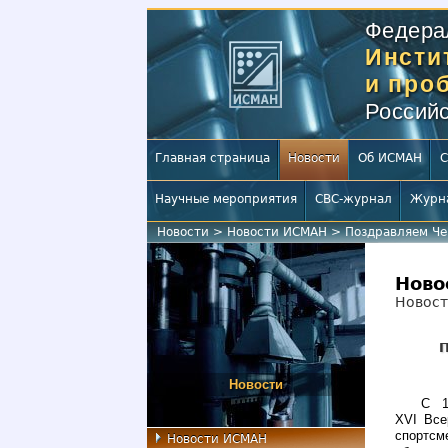
Федера
Инсти
и про
Российс
Главная страница
Новости
Об ИСМАН
С
Научные мероприятия
СВС-журнал
Журн
Новости
>
Новости ИСМАН
>
Поздравляем Че
Ново
Новос
П
Новости
С 1
XVI Все
спортсм
Новости ИСМАН