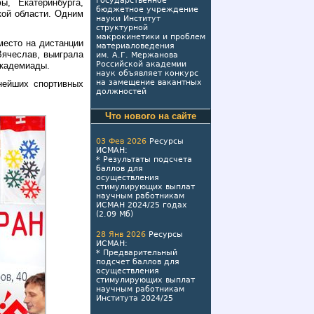
государственное
ы, Екатеринбурга,
бюджетное учреждение
кой области. Одним
науки Институт
структурной
макрокинетики и проблем
место на дистанции
материаловедения
Вячеслав, выиграла
им. А.Г. Мержанова
Российской академии
Академиады.
наук объявляет конкурс
на замещение вакантных
нейших спортивных
должностей
Что нового на сайте
03 Фев 2026
Ресурсы
ИСМАН
:
*
Результаты подсчета
баллов для
осуществления
стимулирующих выплат
научным работникам
ИСМАН 2024/25 годах
(2.09 Мб)
28 Янв 2026
Ресурсы
ИСМАН
:
*
Предварительный
подсчет баллов для
осуществления
стимулирующих выплат
научным работникам
Института 2024/25