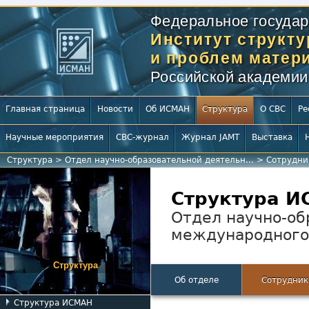
Федеральное государ
Институт структ
и проблем матери
Российской академии
Главная страница
Новости
Об ИСМАН
Структура
О СВС
Ре
Научные мероприятия
СВС-журнал
Журнал JAMT
Выставка
Структура
>
Отдел научно-образовательной деятельн...
>
Сотрудни
Структура 
Отдел научно-об
международного
Структура
Об отделе
Сотрудник
Структура ИСМАН