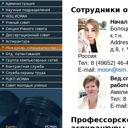
Администрация
Сотрудники 
Научные подразделения
НОЦ ИСМАН
Начал
Ученый совет
Болоц
Секция Ученого совета
к.т.н.
Диссертационный совет
Addre
Аспирантура
Междунар. сотрудничество
д.8, г
Отд. патентования
Россия
Группа компьютерных сетей
Тел: 8 (49652) 46-
Контрактная служба
E-mail:
moon@ism.
Служба охраны труда
Вед.с
РЦКП ИСМАН
работ
Совет молодых ученых
Амели
Тел: 8
E-mail
Профессорско
Адрес:
ИСМАН