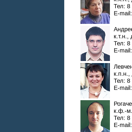
Тел: 8
E-mail
Андре
к.т.н.,
Тел: 8
E-mail
Левче
к.п.н.
Тел: 8
E-mail
Рогач
к.ф.-м
Тел: 8
E-mail