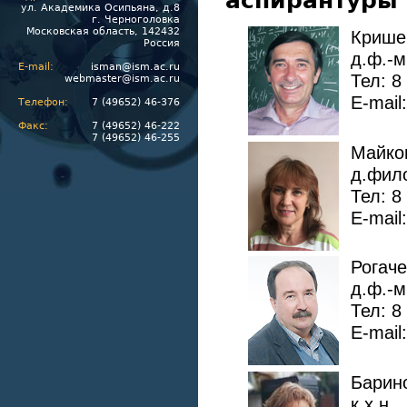
аспирантуры
ул. Академика Осипьяна, д.8
г. Черноголовка
Московская область, 142432
Крише
Россия
д.ф.-м
E-mail:
isman@ism.ac.ru
Тел: 8
webmaster@ism.ac.ru
E-mail
Телефон:
7 (49652) 46-376
Факс:
7 (49652) 46-222
7 (49652) 46-255
Майко
д.фило
Тел: 8
E-mail
Рогач
д.ф.-м
Тел: 8
E-mail
Барин
к.х.н.