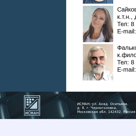
Сайко
к.т.н.,
Тел: 8
E-mail
Фальк
к.фило
Тел: 8
E-mail
ИСМАН, ул. Акад. Осипьяна,
д. 8, г. Черноголовка,
Московская обл, 142432, Россия