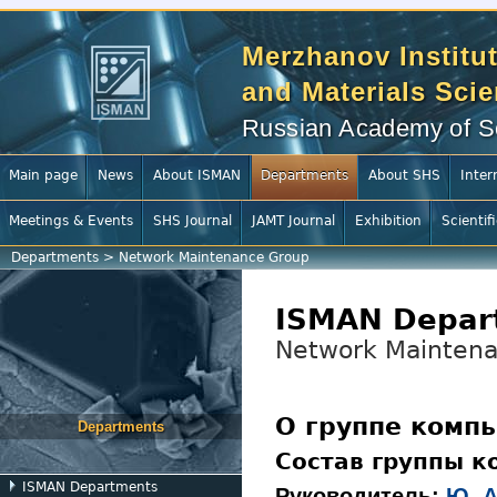
Merzhanov Institut
and Materials Sci
Russian Academy of S
Main page
News
About ISMAN
Departments
About SHS
Inter
Meetings & Events
SHS Journal
JAMT Journal
Exhibition
Scientif
Departments
>
Network Maintenance Group
ISMAN Depar
Network Mainten
О группе комп
Departments
Состав группы к
ISMAN Departments
Руководитель:
Ю. А