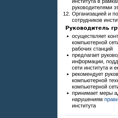
института в рамка
руководителями э
Организацией и п
сотрудников инсти
Руководитель г
осуществляет кон
компьютерной сети
рабочих станций
предлагает руково
информации, подд
сети института и 
рекомендует руков
компьютерной тех
компьютерной сети
принимает меры а
нарушениям
прав
института