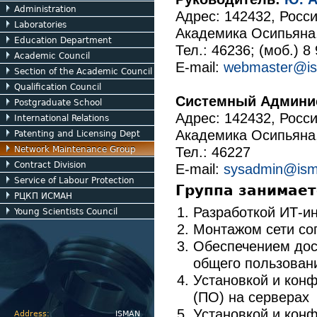
Administration
Адрес: 142432, Росси
Laboratories
Академика Осипьяна
Education Department
Тел.: 46236; (моб.)
8 
Academic Council
E-mail:
webmaster@is
Section of the Academic Council
Qualification Council
Системный Админи
Postgraduate School
Адрес: 142432, Росси
International Relations
Академика Осипьяна
Patenting and Licensing Dept
Тел.: 46227
Network Maintenance Group
Contract Division
E-mail:
sysadmin@ism
Service of Labour Protection
Группа занимает
РЦКП ИСМАН
Разработкой ИТ-и
Young Scientists Council
Монтажом сети сог
Обеспечением дост
общего пользовани
Установкой и кон
(ПО) на серверах
Установкой и кон
Address:
ISMAN