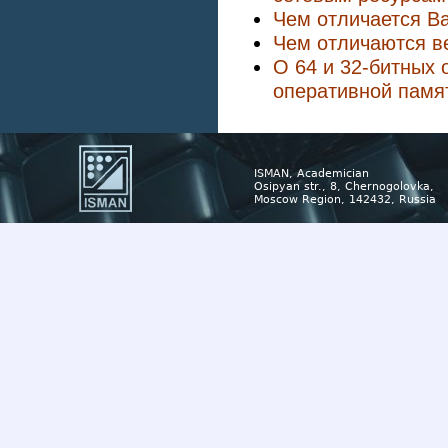
Чем отличается B
Чем отличаются ве
О 64 и 32-битных 
оперативной памя
ISMAN, Academician
Osipyan str., 8, Chernogolovka,
Moscow Region, 142432, Russia