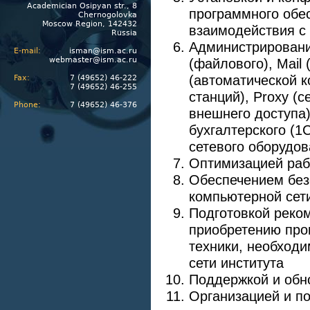
Academician Osipyan str., 8
программного обе
Chernogolovka
Moscow Region, 142432
взаимодействия с
Russia
Администрировани
E-mail:
isman@ism.ac.ru
webmaster@ism.ac.ru
(файлового), Mail
(автоматической к
Fax:
7 (49652) 46-222
7 (49652) 46-255
станций), Proxy (с
Phone:
7 (49652) 46-376
внешнего доступа),
бухгалтерского (1С
сетевого оборудо
Оптимизацией раб
Обеспечением без
компьютерной сети
Подготовкой реком
приобретению про
техники, необход
сети института
Поддержкой и обн
Организацией и п