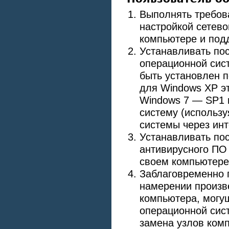
Выполнять требов
настройкой сетево
компьютере и под
Устанавливать по
операционной сист
быть установлен п
для Windows ХР эт
Windows 7 — SP1 и
систему (использ
системы через инт
Устанавливать по
антивирусного ПО
своем компьютере
Заблаговременно 
намерении произве
компьютера, могущ
операционной сист
замена узлов комп