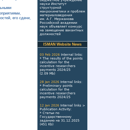
бюджетное учреждение
науки Институт
льными
структурной
макрокинетики и проблем
оприятиями,
материаловедения
остей, его сдачи,
им. А.Г. Мержанова
Российской академии
наук объявляет конкурс
на замещение вакантных
должностей
ISMAN Website News
03 Feb 2026
Internal links
:
*
The results of the points
calculation for the
incentive researchers
payments 2024/25
(2.09 Mb)
28 Jan 2026
Internal links
:
*
Preliminary points
calculation for the
incentive researchers
payments 2024/25
12 Jan 2026
Internal links
>
Publication Activity
:
*
Статьи по
Государственному
заданию на 31.12.2025
(451 Kb)