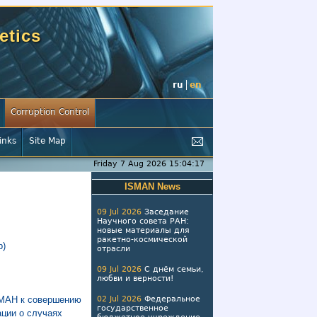
etics
ru
en
Corruption Control
inks
Site Map
Friday 7 Aug 2026 15:04:17
ISMAN News
09 Jul 2026
Заседание
Научного совета РАН:
новые материалы для
ракетно-космической
b)
отрасли
09 Jul 2026
С днём семьи,
любви и верности!
СМАН к совершению
02 Jul 2026
Федеральное
государственное
ции о случаях