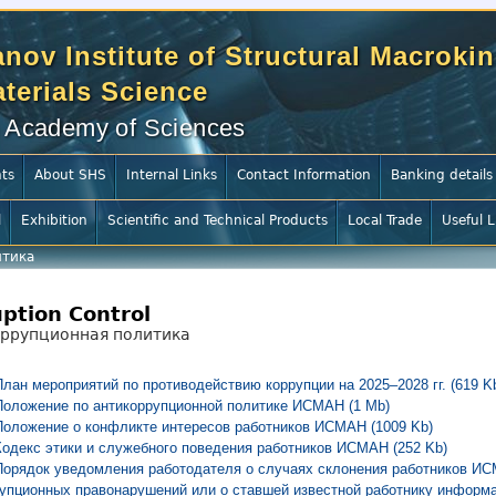
nov Institute of Structural Macrokin
terials Science
 Academy of Sciences
ts
About SHS
Internal Links
Contact Information
Banking details
l
Exhibition
Scientific and Technical Products
Local Trade
Useful L
итика
ption Control
ррупционная политика
План мероприятий по противодействию коррупции на 2025–2028 гг. (619 K
Положение по антикоррупционной политике ИСМАН (1 Mb)
Положение о конфликте интересов работников ИСМАН (1009 Kb)
Кодекс этики и служебного поведения работников ИСМАН (252 Kb)
Порядок уведомления работодателя о случаях склонения работников И
упционных правонарушений или о ставшей известной работнику информа