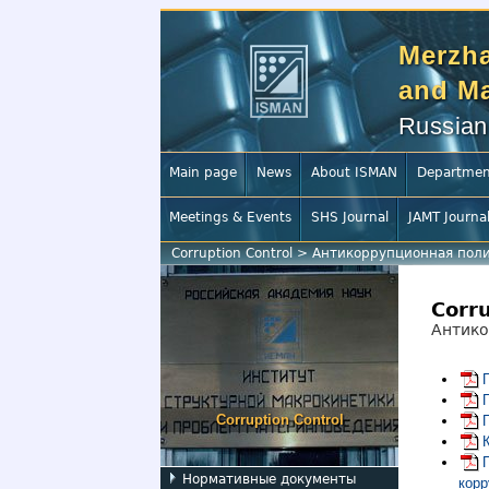
Merzha
and Ma
Russian
Main page
News
About ISMAN
Departmen
Meetings & Events
SHS Journal
JAMT Journa
Corruption Control
>
Антикоррупционная пол
Corru
Антико
Corruption Control
Нормативные документы
корр