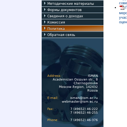
сове
Методические материалы
Формы документов
мер
Сведения о доходах
учас
оцен
Комиссия
Политика
Обратная связь
Address:
ISMAN
Academician Osipyan str., 8
Chernogolovka
Moscow Region, 142432
Russia
E-mail:
isman@ism.ac.ru
webmaster@ism.ac.ru
Fax:
7 (49652) 46-222
7 (49652) 46-255
Phone:
7 (49652) 46-376