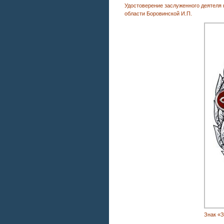
Удостоверение заслуженного деятеля 
области Боровинской И.П.
Знак «