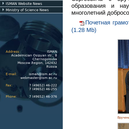
ISMAN Website News
образования и на
Ministry of Science News
многолетний добросо
Почетная грамот
(1.28 Mb)
Address:
ISMAN
Academician Osipyan str., 8
Chernogolovka
Moscow Region, 142432
Russia
E-mail:
isman@ism.ac.ru
webmaster@ism.ac.ru
Fax:
7 (49652) 46-222
7 (49652) 46-255
Phone:
7 (49652) 46-376
Вручени