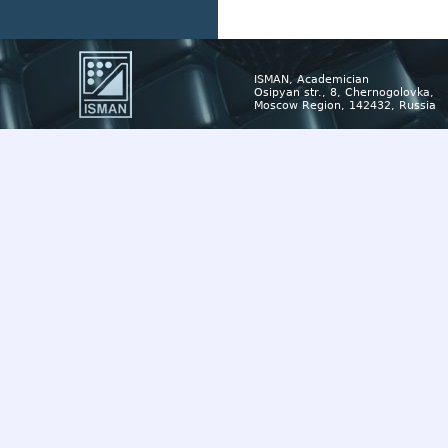
ISMAN, Academician
Osipyan str., 8, Chernogolovka,
Moscow Region, 142432, Russia