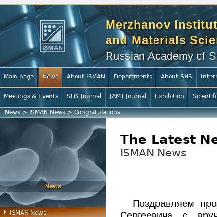
Merzhanov Institut
and Materials Sci
Russian Academy of S
Main page
News
About ISMAN
Departments
About SHS
Inter
Meetings & Events
SHS Journal
JAMT Journal
Exhibition
Scientif
News
>
ISMAN News
>
Congratulations
The Latest N
ISMAN News
News
Поздравляем про
ISMAN News
Сергеевича с вру