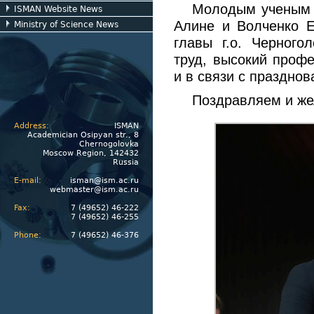
Молодым ученым
ISMAN Website News
Алине и Волченко Е
Ministry of Science News
главы г.о. Черного
труд, высокий профе
и в связи с праздно
Поздравляем и же
Address:
ISMAN
Academician Osipyan str., 8
Chernogolovka
Moscow Region, 142432
Russia
E-mail:
isman@ism.ac.ru
webmaster@ism.ac.ru
Fax:
7 (49652) 46-222
7 (49652) 46-255
Phone:
7 (49652) 46-376