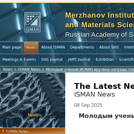
Merzhanov Institut
and Materials Sci
Russian Academy of S
Main page
News
About ISMAN
Departments
About SHS
Inter
Meetings & Events
SHS Journal
JAMT Journal
Exhibition
Scientif
News
>
ISMAN News
>
Молодым ученым ИСМАН вручены награды глав
The Latest N
ISMAN News
08 Sep 2025
Молодым учены
News
ISMAN News