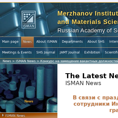
Merzhanov Institut
and Materials Sci
Russian Academy of S
Main page
News
About ISMAN
Departments
About SHS
Inter
Meetings & Events
SHS Journal
JAMT Journal
Exhibition
Scientif
News
>
ISMAN News
>
Конкурс на замещение вакантных должносте
The Latest N
ISMAN News
В связи с пра
News
сотрудники И
гр
ISMAN News