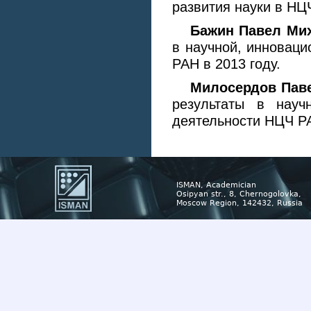
развития науки в НЦ
Бажин Павел Ми
в научной, инноваци
РАН в 2013 году.
Милосердов Пав
результаты в науч
деятельности НЦЧ РА
ISMAN, Academician
Osipyan str., 8, Chernogolovka,
Moscow Region, 142432, Russia