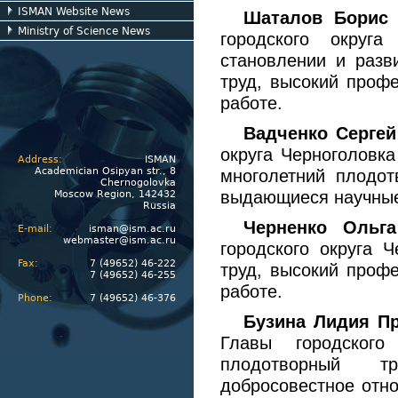
ISMAN Website News
Шаталов Борис 
Ministry of Science News
городского округ
становлении и разв
труд, высокий проф
работе.
Вадченко Сергей
округа Черноголовка
Address:
ISMAN
Academician Osipyan str., 8
многолетний плодот
Chernogolovka
выдающиеся научные
Moscow Region, 142432
Russia
Черненко Ольга
E-mail:
isman@ism.ac.ru
webmaster@ism.ac.ru
городского округа 
Fax:
7 (49652) 46-222
труд, высокий проф
7 (49652) 46-255
работе.
Phone:
7 (49652) 46-376
Бузина Лидия П
Главы городского
плодотворный т
добросовестное отно